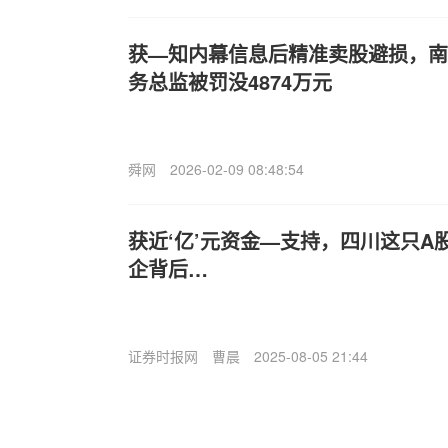
获—知内幕信息后精准卖股避损，南
务总监被罚没4874万元
舜网
2026-02-09 08:48:54
获近‘亿’元资金—支持，四川这只A
企背后…
证券时报网
曹晨
2025-08-05 21:44