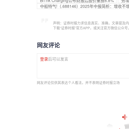
Bl‘i’nk Charging公布财报后股价重挫8.8%
劳埃
中船特气!（.688146）2025年中报简析：增
声明：证券时报力求信息真实、准确，文章提及内
下载“证券时报”官方APP，或关注官方微信公众
网友评论
登录
后可以发言
网友评论仅供其表达个人看法，并不表明证券时报立场